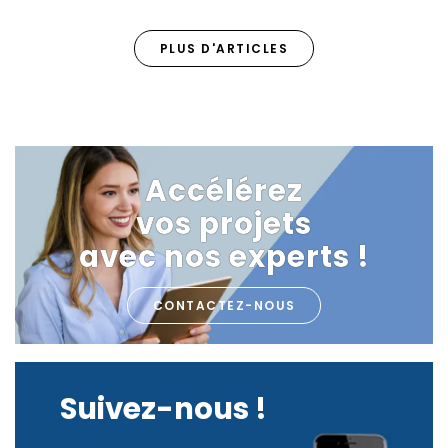
PLUS D'ARTICLES
Accélérez
vos projets
avec nos experts !
CONTACTEZ-NOUS
Suivez-nous !