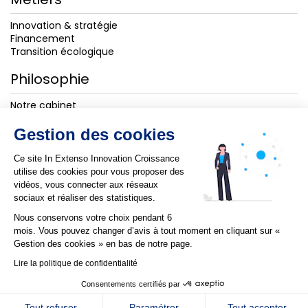
Innovation & stratégie
Financement
Transition écologique
Philosophie
Notre cabinet
Notre vision
Nos engagements RSE
Gestion des cookies
Talents
Ce site In Extenso Innovation Croissance
utilise des cookies pour vous proposer des
Notre équipe
vidéos, vous connecter aux réseaux
Travailler chez nous
sociaux et réaliser des statistiques.
Nous rejoindre
Nous conservons votre choix pendant 6
mois. Vous pouvez changer d’avis à tout moment en cliquant sur «
Actualités
Gestion des cookies » en bas de notre page.
Toute l'actualité
Lire la politique de confidentialité
Notre agenda
Consentements certifiés par
Dossiers thématiques
GESTION DES COOKIES
Baromètre des levées de fonds
Tout refuser
Paramétrer
Tout accepter