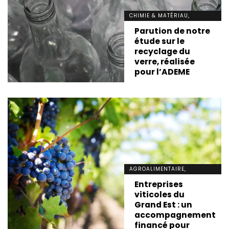
CHIMIE & MATÉRIAU,
DÉVELOPPEMENT DURABLE,
Parution de notre
INNOVATION, NEWS
étude sur le
recyclage du
verre, réalisée
pour l’ADEME
AGROALIMENTAIRE,
DÉVELOPPEMENT DURABLE,
Entreprises
INNOVATION, NEWS
viticoles du
Grand Est : un
accompagnement
financé pour