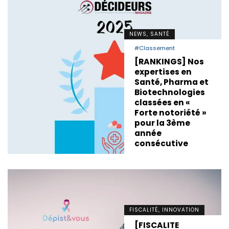
NEWS, SANTÉ
#Classement
[RANKINGS] Nos
expertises en
Santé, Pharma et
Biotechnologies
classées en «
Forte notoriété »
pour la 3ème
année
consécutive
FISCALITÉ, INNOVATION
[FISCALITE