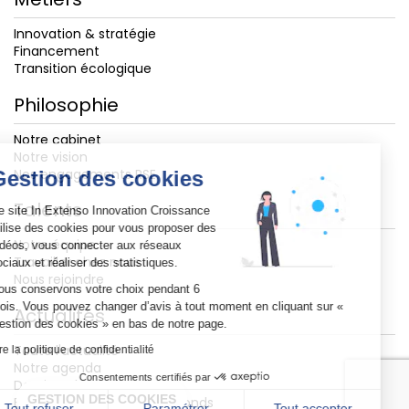
Innovation & stratégie
Financement
Transition écologique
Philosophie
Notre cabinet
Notre vision
Nos engagements RSE
Gestion des cookies
Talents
Ce site In Extenso Innovation Croissance
utilise des cookies pour vous proposer des
Notre équipe
vidéos, vous connecter aux réseaux
Travailler chez nous
sociaux et réaliser des statistiques.
Nous rejoindre
Nous conservons votre choix pendant 6
mois. Vous pouvez changer d’avis à tout moment en cliquant sur «
Actualités
Gestion des cookies » en bas de notre page.
Toute l'actualité
Lire la politique de confidentialité
Notre agenda
Consentements certifiés par
Dossiers thématiques
GESTION DES COOKIES
Baromètre des levées de fonds
Tout refuser
Paramétrer
Tout accepter