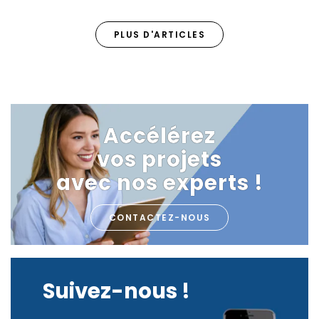
PLUS D'ARTICLES
Accélérez
vos projets
avec nos experts !
CONTACTEZ-NOUS
Suivez-nous !