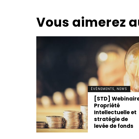
Vous aimerez a
NNOVATION
ITE
ÉVÉNEMENTS, NEWS
TION]
[STD] Webinair
es à
Propriété
our
Intellectuelle et
er son
stratégie de
levée de fonds