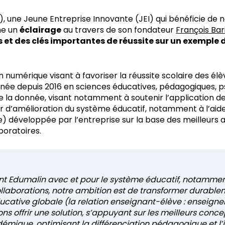
), une Jeune Entreprise Innovante (JEI) qui bénéficie 
ne un
éclairage
au travers de son fondateur
François Bari
s et des clés importantes de réussite sur un exemple 
 numérique visant à favoriser la réussite scolaire des élèv
née depuis 2016 en sciences éducatives, pédagogiques, ps
de la donnée, visant notamment à soutenir l’application 
r d’amélioration du système éducatif, notamment à l’ai
e) développée par l’entreprise sur la base des meilleurs
aboratoires.
nt Edumalin avec et pour le système éducatif, notammen
laborations, notre ambition est de transformer durable
ucative globale (la relation enseignant-élève : enseigne
ns offrir une solution, s’appuyant sur les meilleurs concep
mique, optimisant la différenciation pédagogique et l’i