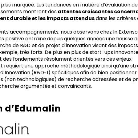
 plus marquée. Les tendances en matière d’évaluation de
issements montrent des
attentes croissantes concerna
nt durable et les impacts attendus
dans les critères 
érents accompagnements, nous observons chez In Extenso
 positive entraine depuis quelques années une hausse de l
che de R&D et de projet d’innovation visant des impac
exemple, très forts. De plus en plus de start-ups innovan
et des fondements résolument orientés vers ces enjeux.
et requiert une approche méthodologique ainsi qu’une str
Innovation (R&D-I) spécifiques afin de bien positionner 
es (non technologiques) de recherche adressées et de 
cherche argumentés et convaincants.
n d’Edumalin