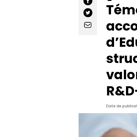
Témo
acc
d’Ed
stru
valo
R&D-
Date de publicat