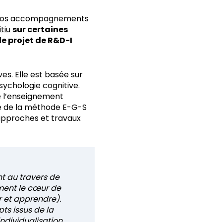
de nos accompagnements
tiu
sur certaines
de projet de R&D-I
es. Elle est basée sur
ychologie cognitive.
de l’enseignement
de de la méthode E-G-S
 approches et travaux
t au travers de
ment le cœur de
r et apprendre).
ts issus de la
ndividualisation