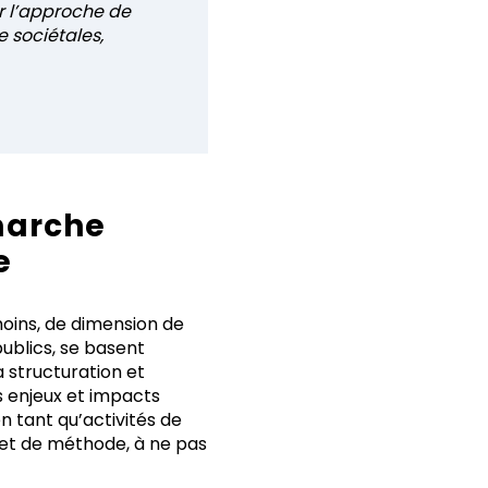
r l’approche de
e
sociétales,
émarche
e
oins, de dimension de
publics, se basent
 structuration et
s enjeux et impacts
n tant qu’activités de
et de méthode, à ne pas