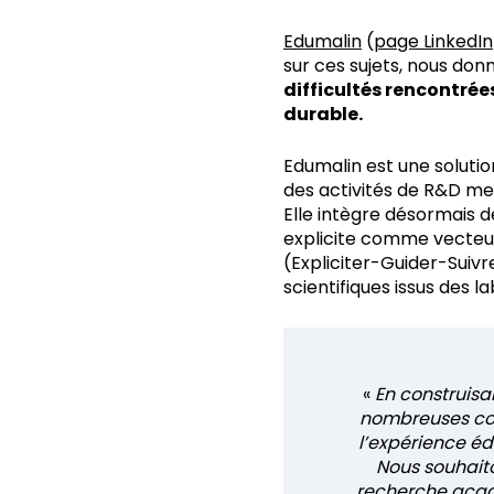
Edumalin
(
page LinkedIn
sur ces sujets, nous don
difficultés rencontrée
durable.
Edumalin est une solution
des activités de R&D me
Elle intègre désormais 
explicite comme vecteu
(Expliciter-Guider-Suivr
scientifiques issus des l
«
En construisa
nombreuses col
l’expérience éd
Nous souhaito
recherche acadé