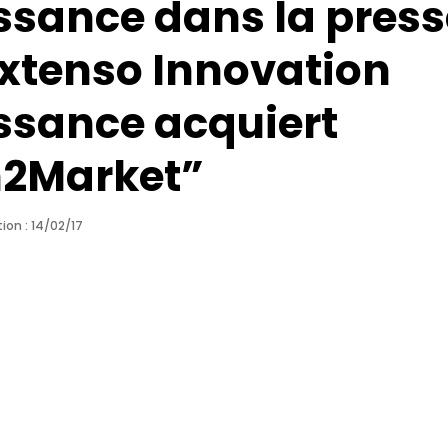
ssance dans la press
Extenso Innovation
ssance acquiert
h2Market”
ion : 14/02/17