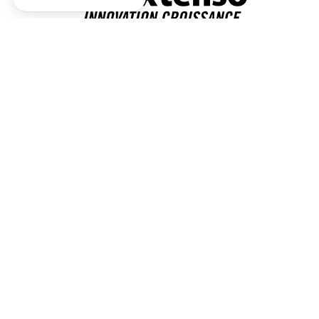
Métiers
Innovation & stratégie
Financement
Transition écologique
Tous nos sites web
In Extenso
In Extenso Recrutement
In Extenso Economie Sociale
In Extenso Finance
In Extenso Tourisme, Culture & Hôtellerie