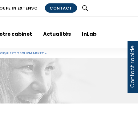
ROUPE IN EXTENSO
CONTACT
otre cabinet
Actualités
InLab
Contact rapide
 ACQUIERT TECH2MARKET »