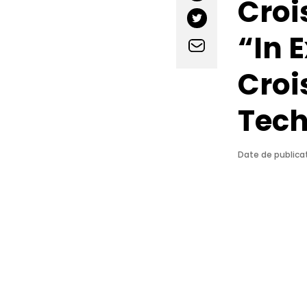
Croi
“In 
Croi
Tec
Date de publicat