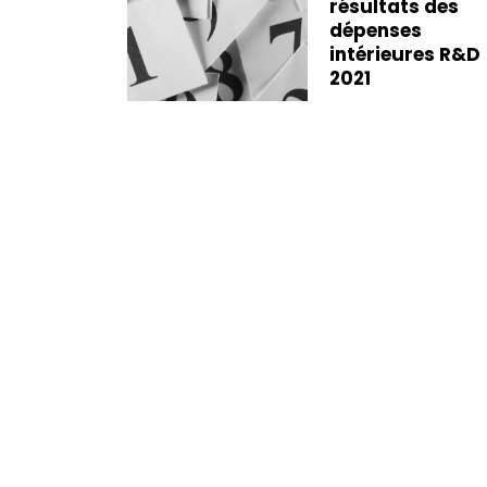
ION] La
résultats des
tion des
dépenses
cliniques
intérieures R&D
CIR
2021