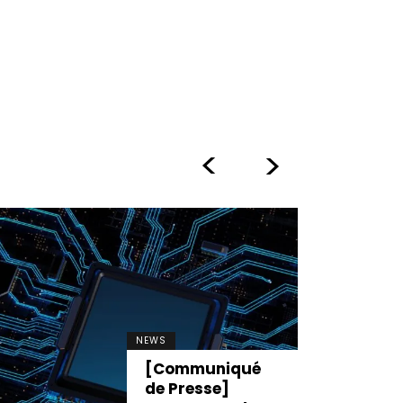
>
>
NEWS
[Communiqué
de Presse]