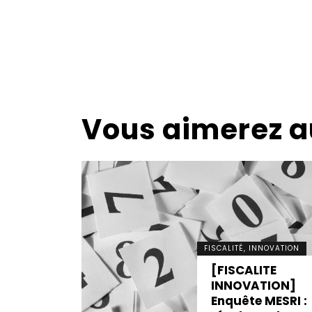
Vous aimerez a
FISCALITÉ, INNOVATION
[FISCALITE
NNOVATION
INNOVATION]
ITE
Enquête MESRI :