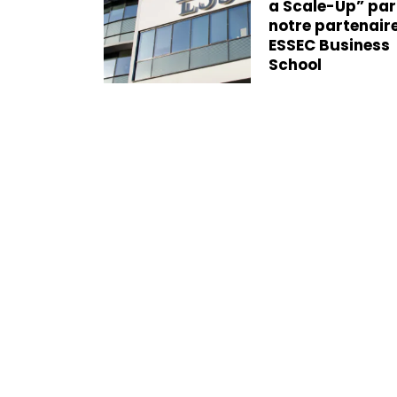
a Scale-Up” par
net de
notre partenair
ù il fait
ESSEC Business
ailler !
School