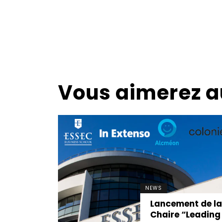
Vous aimerez a
NEWS
Lancement de l
Chaire “Leading
mployeur