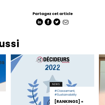
Partagez cet article
ussi
NEWS
#Classement,
#Sustainability
a
[RANKINGS] «