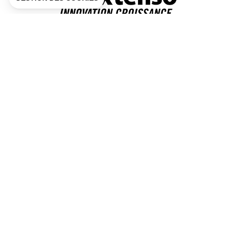
Métiers
Innovation & stratégie
Financement
Transition écologique
Tous nos sites web
In Extenso
In Extenso Recrutement
In Extenso Economie Sociale
In Extenso Finance