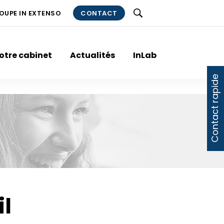
ROUPE IN EXTENSO
CONTACT
otre cabinet
Actualités
InLab
Contact rapide
il