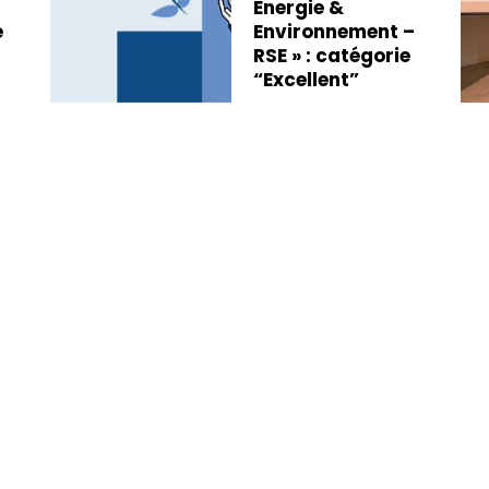
Energie &
e
Environnement –
RSE » : catégorie
“Excellent”