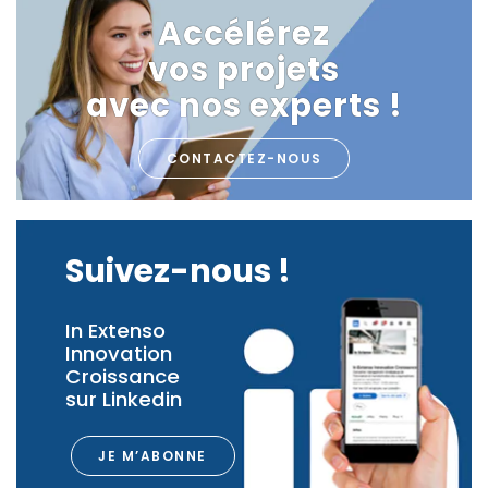
Accélérez
vos projets
avec nos experts !
CONTACTEZ-NOUS
Suivez-nous !
In Extenso
Innovation
Croissance
sur Linkedin
JE M’ABONNE