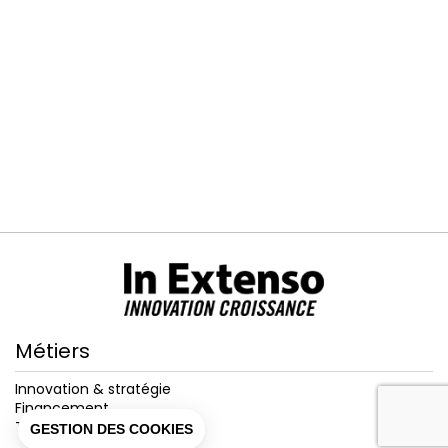
Métiers
Innovation & stratégie
Financement
Transition écologique
GESTION DES COOKIES