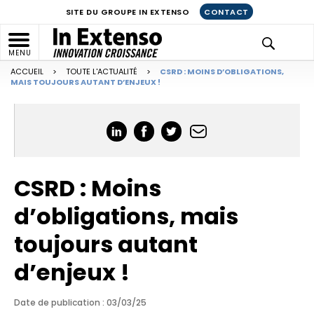
SITE DU GROUPE IN EXTENSO
CONTACT
MENU
ACCUEIL
>
TOUTE L'ACTUALITÉ
>
CSRD : MOINS D’OBLIGATIONS,
MAIS TOUJOURS AUTANT D’ENJEUX !
CSRD : Moins
d’obligations, mais
toujours autant
d’enjeux !
Date de publication : 03/03/25