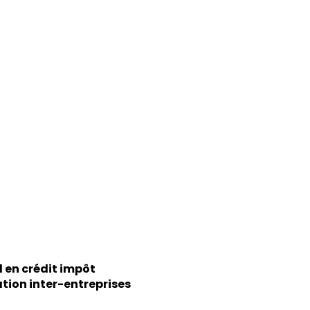
l en crédit impôt
tion inter-entreprises