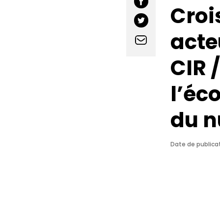
Croi
acte
CIR /
l’éc
du 
Date de publicat