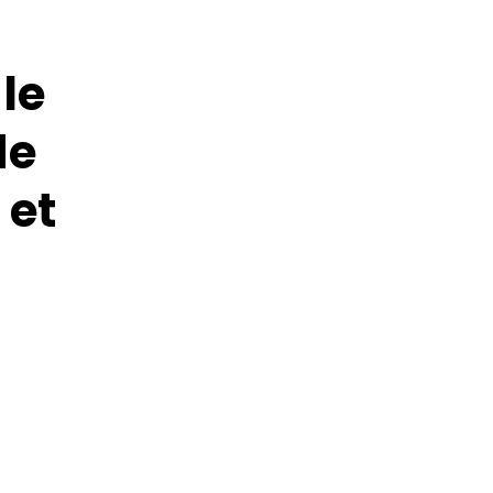
le
de
 et