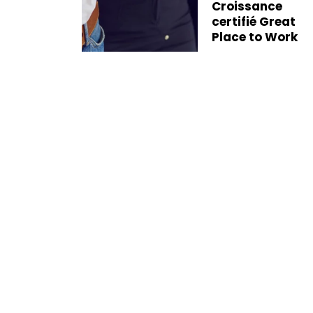
lage du
Croissance
éalisée
certifié Great
ADEME
Place to Work