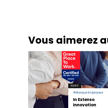
Vous aimerez a
NEWS
ÉRIAU,
#Marque Employeur
T DURABLE,
n de
In Extenso
 NEWS
tude sur
Innovation