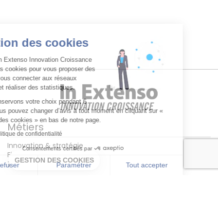
Gestion des cookies
Ce site In Extenso Innovation Croissance
utilise des cookies pour vous proposer des
vidéos, vous connecter aux réseaux
sociaux et réaliser des statistiques.
Nous conservons votre choix pendant 6
mois. Vous pouvez changer d’avis à tout moment en cliquant sur «
Gestion des cookies » en bas de notre page.
Métiers
Lire la politique de confidentialité
Innovation & stratégie
Consentements certifiés par
Financement
GESTION DES COOKIES
Transition écologique
Tout refuser
Paramétrer
Tout accepter
Philosophie
Axeptio consent
Plateforme de Gestion du Consentement : Personnalisez vos Option
Notre plateforme vous permet d'adapter et de gérer vos paramètres de
Notre cabinet
Notre vision