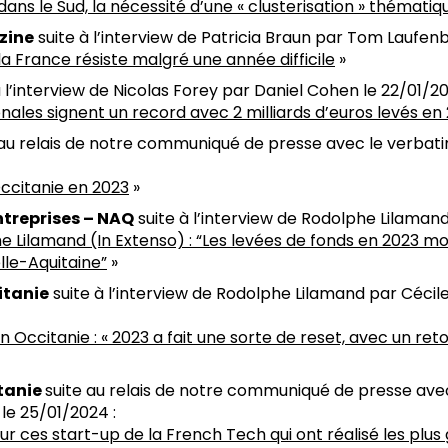
dans le Sud, la nécessité d’une « clusterisation » thématiq
zine
suite à l’interview de Patricia Braun par Tom Laufenb
la France résiste malgré une année difficile
»
 l’interview de Nicolas Forey par Daniel Cohen le 22/01/20
onales signent un record avec 2 milliards d’euros levés en
 au relais de notre communiqué de presse avec le verbat
ccitanie en 2023
»
ntreprises – NAQ
suite à l’interview de Rodolphe Lilamand
e Lilamand (In Extenso) : “Les levées de fonds en 2023 
lle-Aquitaine”
»
itanie
suite à l’interview de Rodolphe Lilamand par Cécil
n Occitanie : « 2023 a fait une sorte de reset, avec un r
itanie
suite au relais de notre communiqué de presse ave
le 25/01/2024 :
ur ces start-up de la French Tech qui ont réalisé les plus