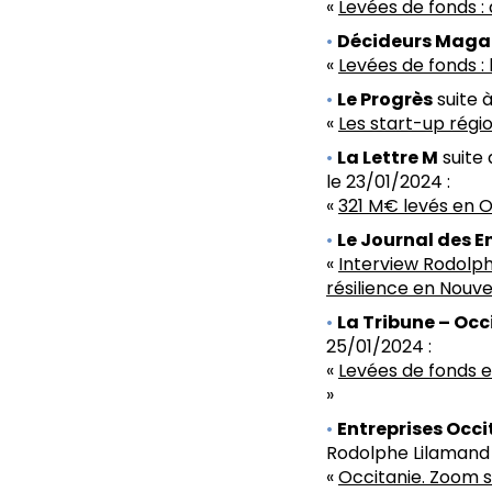
«
Levées de fonds : 
Décideurs Maga
«
Levées de fonds : 
Le Progrès
suite à
«
Les start-up régi
La Lettre M
suite
le 23/01/2024 :
«
321 M€ levés en O
Le Journal des E
«
Interview Rodolph
résilience en Nouve
La Tribune – Occ
25/01/2024 :
«
Levées de fonds e
»
Entreprises Occ
Rodolphe Lilamand 
«
Occitanie. Zoom s