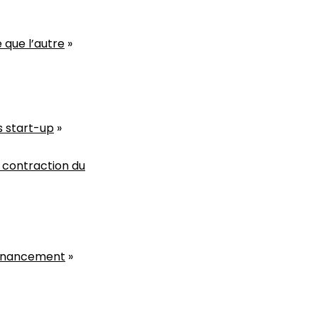
 que l’autre
»
s start-up
»
a contraction du
 financement
»