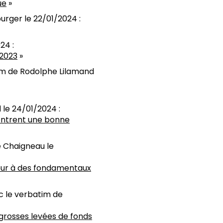
ue
»
urger le 22/01/2024 :
24 :
 2023
»
im de Rodolphe Lilamand
 le 24/01/2024 :
montrent une bonne
e Chaigneau le
etour à des fondamentaux
c le verbatim de
 grosses levées de fonds