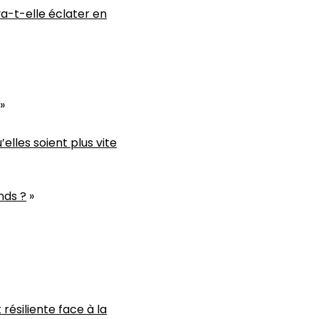
va-t-elle éclater en
»
elles soient plus vite
nds ?
»
résiliente face à la