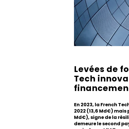
Levées de fo
Tech innovan
financemen
En 2023, la French Tec
2022 (13,6 Md€) mais p
Md€), signe de la rési
demeure le second pay