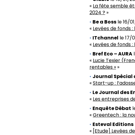
«
La fête semble êtr
2024 ?
»
Be a Boss
le 16/01
«
Levées de fonds : 
ITchannel
le 17/0
«
Levées de fonds : 
Bref Eco – AURA
l
«
Lucie Texier (Fren
rentables »
»
Journal Spécial 
«
Start-up : l’adoss
Le Journal des E
«
Les entreprises d
Enquête Débat
l
«
Greentech : la no
Esteval Editions
«
[Etude] Levées de 