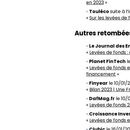
en 2023
»
Touléco
suite à 
«
Sur les levées de 
Autres retombées
Le Journal des E
«
Levées de fonds :
Planet FinTech
l
«
Levées de fonds e
financement
»
Finyear
le 10/01/2
«
Bilan 2023 | Une 
DafMag.fr
le 10/
«
Levées de fonds 2
Croissance Inve
«
Levées de fonds 
Clubic
le 16/01/20