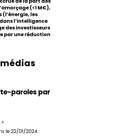
ccrue de la part des
 d’amorçage (<1 M€),
(l’énergie, les
dans l’intelligence
ge des investisseurs
te par une réduction
s médias
rte-paroles par
h
»
o le 22/01/2024 :