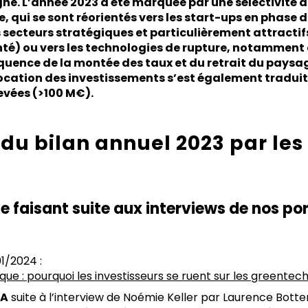
e. L’année 2023 a été marquée par une sélectivité a
e, qui se sont réorientés vers les start-ups en phase
 secteurs stratégiques et particulièrement attractifs 
anté) ou vers les technologies de rupture, notamment 
séquence de la montée des taux et du retrait du paysa
location des investissements s’est également tradui
vées (>100 M€).
du bilan annuel 2023 par le
 faisant suite aux interviews de nos po
01/2024 :
que : pourquoi les investisseurs se ruent sur les greentec
CA
suite à l’interview de Noémie Keller par Laurence Botter