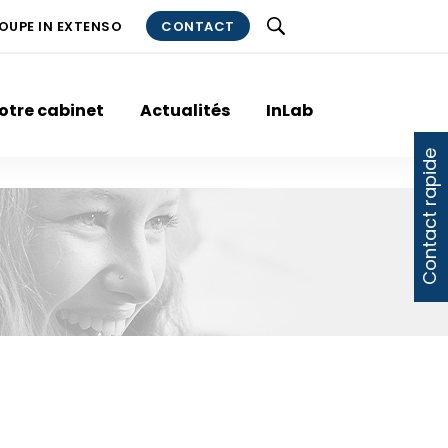
ROUPE IN EXTENSO
CONTACT
otre cabinet
Actualités
InLab
Contact rapide