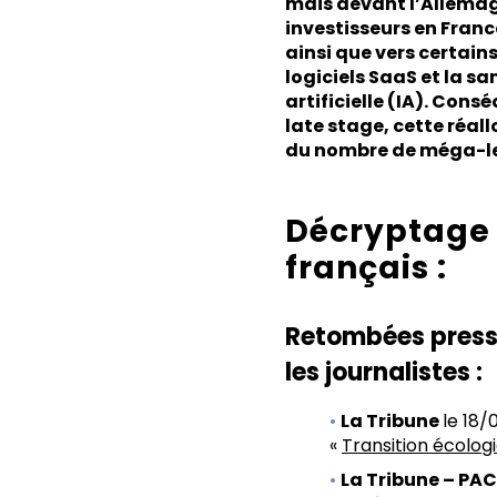
mais devant l’Allemagn
investisseurs en Franc
ainsi que vers certains
logiciels SaaS et la s
artificielle (IA). Con
late stage, cette réal
du nombre de méga-le
Décryptage 
français :
Retombées presse
les journalistes :
La Tribune
le 18/
«
Transition écologi
La Tribune – PA