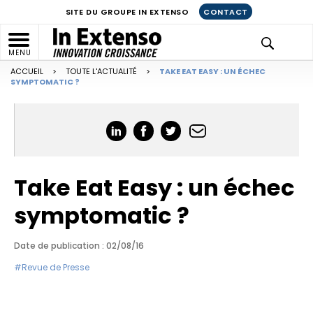
SITE DU GROUPE IN EXTENSO
CONTACT
MENU
ACCUEIL
>
TOUTE L'ACTUALITÉ
>
TAKE EAT EASY : UN ÉCHEC
SYMPTOMATIC ?
Take Eat Easy : un échec
symptomatic ?
Date de publication : 02/08/16
#Revue de Presse