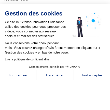
Toute l'actualité
Gestion des cookies
Notre agenda
Dossiers thématiques
Baromètre des levées de fonds
Ce site In Extenso Innovation Croissance
Téléchargements
utilise des cookies pour vous proposer des
Newsletter
vidéos, vous connecter aux réseaux
sociaux et réaliser des statistiques.
Nous conservons votre choix pendant 6
mois. Vous pouvez changer d’avis à tout moment en cliquant sur «
Gestion des cookies » en bas de notre page.
Lire la politique de confidentialité
Consentements certifiés par
GESTION DES COOKIES
Tout refuser
Paramétrer
Tout accepter
Axeptio consent
Plateforme de Gestion du Consentement : Personnalisez vos Option
Notre plateforme vous permet d'adapter et de gérer vos paramètres de