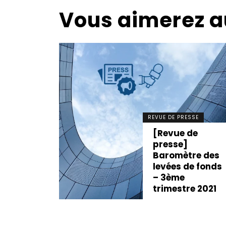
Vous aimerez a
SSE
REVUE DE PRESSE
de
[Revue de
presse]
re des
Baromètre des
e fonds
levées de fonds
mestre
– 3ème
trimestre 2021