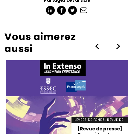
Partagez cet article
Vous aimerez
>
>
aussi
LEVÉES DE FONDS, REVUE DE
PRESSE
[Revue de presse]